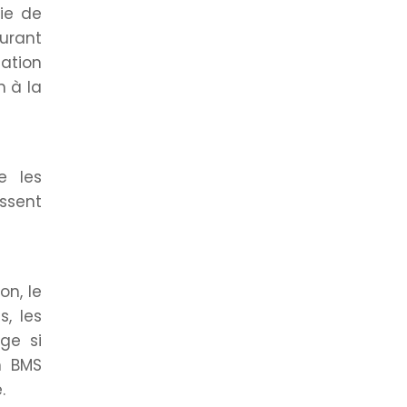
ie de
urant
sation
n à la
e les
issent
on, le
s, les
ge si
n BMS
.