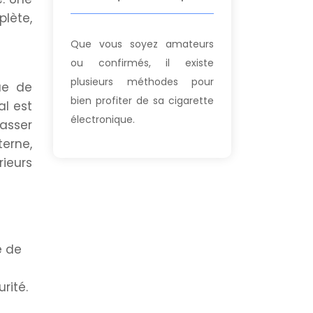
lète,
Que vous soyez amateurs
ou confirmés, il existe
plusieurs méthodes pour
ue de
bien profiter de sa cigarette
l est
électronique.
passer
erne,
rieurs
e de
rité.