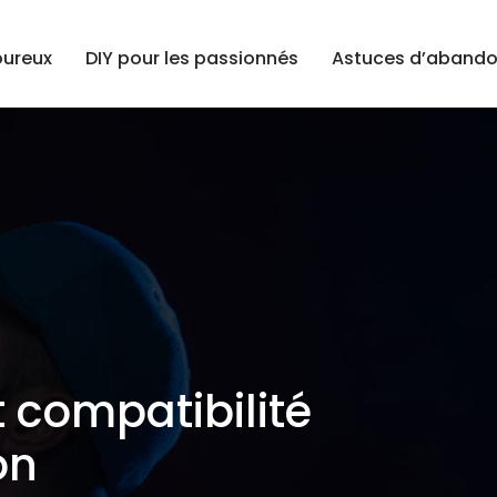
ureux
DIY pour les passionnés
Astuces d’abando
 compatibilité
on