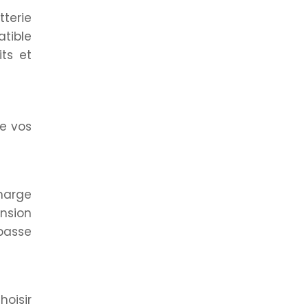
tterie
atible
ts et
de vos
harge
ension
 basse
hoisir