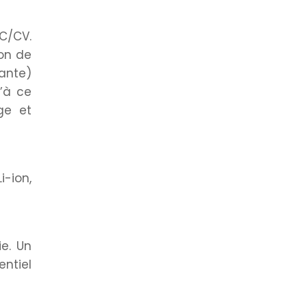
CC/CV.
on de
ante)
’à ce
ge et
i-ion,
ie. Un
ntiel