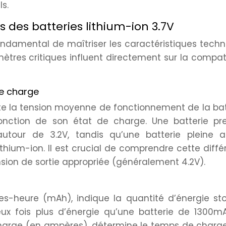
ls.
 des batteries lithium-ion 3.7V
fondamental de maîtriser les caractéristiques tech
mètres critiques influent directement sur la compati
de charge
te la tension moyenne de fonctionnement de la bat
onction de son état de charge. Une batterie pr
tour de 3.2V, tandis qu’une batterie pleine at
ithium-ion. Il est crucial de comprendre cette diff
sion de sortie appropriée (généralement 4.2V).
es-heure (mAh), indique la quantité d’énergie sto
x fois plus d’énergie qu’une batterie de 1300mA
harge (en ampères), détermine le temps de charge