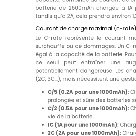
batterie de 2600mAh chargée à 1A p
tandis qu’à 2A, cela prendra environ 1,
Courant de charge maximal (c-rate) 
Le C-rate représente le courant ma
surchauffe ou de dommages. Un C-rat
égal à la capacité de la batterie. Po
ce seuil peut entraîner une augm
potentiellement dangereuse. Les char
(2C, 3C…), mais nécessitent une gest
C/5 (0.2A pour une 1000mAh):
Ch
prolongée et sûre des batteries s
C/2 (0.5A pour une 1000mAh):
C
vie de la batterie.
1C (1A pour une 1000mAh):
Charg
2C (2A pour une 1000mAh):
Char