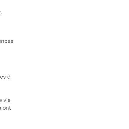
s
gences
les à
e vie
s ont