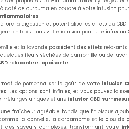
 des propriétés anti-inflammatoires synergiques 
e à café de curcuma en poudre à votre infusion pou
-inflammatoires
.
ore la digestion et potentialise les effets du CBD.
gembre frais dans votre infusion pour une
infusion
ille et la lavande possèdent des effets relaxants
z quelques fleurs séchées de camomille ou de lava
CBD relaxante et apaisante
.
ermet de personnaliser le goût de votre
infusion 
s. Les options sont infinies, et vous pouvez laisser
des mélanges uniques et une
infusion CBD sur-mesu
 une fraîcheur agréable, tandis que l’hibiscus ajou
 comme la cannelle, la cardamome et le clou de g
rent des saveurs complexes, transformant votre
in