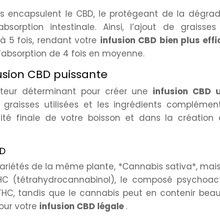
es encapsulent le CBD, le protégeant de la dégrad
sorption intestinale. Ainsi, l’ajout de graisses
à 5 fois, rendant votre
infusion CBD bien plus eff
 l’absorption de 4 fois en moyenne.
fusion CBD puissante
cteur déterminant pour créer une
infusion CBD u
 graisses utilisées et les ingrédients complémen
cité finale de votre boisson et dans la création
BD
ariétés de la même plante, *Cannabis sativa*, mais
HC (tétrahydrocannabinol), le composé psychoacti
THC, tandis que le cannabis peut en contenir bea
pour votre
infusion CBD légale
.