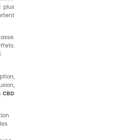
d plus
ortent
tasse.
ffets.
.
tion,
usion,
n CBD
tion
les