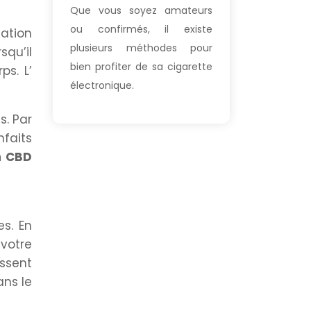
Que vous soyez amateurs
ou confirmés, il existe
lation
plusieurs méthodes pour
squ’il
bien profiter de sa cigarette
ps. L’
électronique.
s. Par
nfaits
n CBD
es. En
votre
issent
ans le