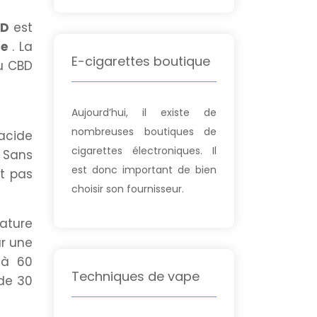
BD
est
ce
. La
E-cigarettes boutique
du CBD
Aujourd’hui, il existe de
nombreuses boutiques de
acide
cigarettes électroniques. Il
. Sans
est donc important de bien
t pas
choisir son fournisseur.
ature
ur une
 à 60
Techniques de vape
 de 30