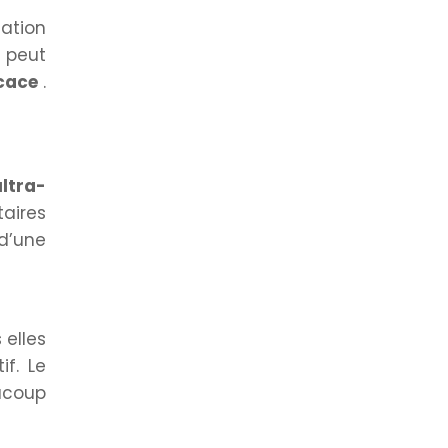
ation
 peut
icace
.
ltra-
taires
 d’une
 elles
f. Le
ucoup