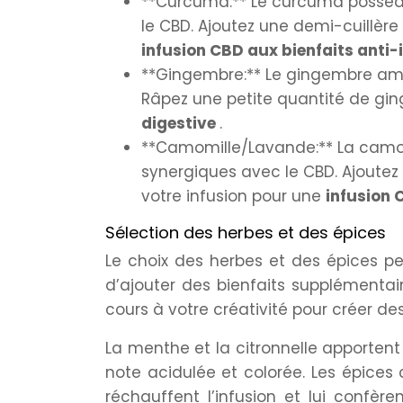
**Curcuma:** Le curcuma possède
le CBD. Ajoutez une demi-cuillèr
infusion CBD aux bienfaits anti
**Gingembre:** Le gingembre améli
Râpez une petite quantité de gin
digestive
.
**Camomille/Lavande:** La camom
synergiques avec le CBD. Ajoute
votre infusion pour une
infusion 
Sélection des herbes et des épices
Le choix des herbes et des épices p
d’ajouter des bienfaits supplémentaire
cours à votre créativité pour créer 
La menthe et la citronnelle apportent
note acidulée et colorée. Les épices
réchauffent l’infusion et lui confè