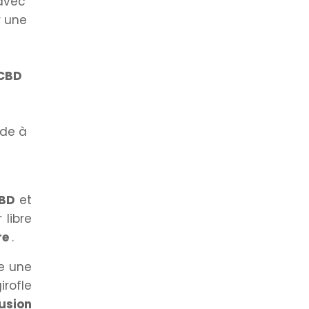
avec
r une
 CBD
nde à
CBD
et
 libre
re
.
te une
irofle
fusion