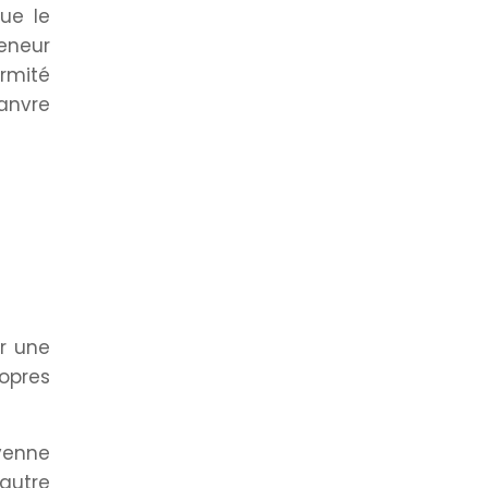
ue le
teneur
ormité
hanvre
er une
ropres
oyenne
 autre