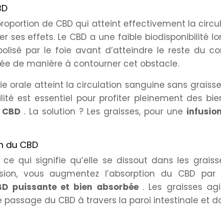
BD
 proportion de CBD qui atteint effectivement la circu
 ses effets. Le CBD a une faible biodisponibilité lor
lisé par le foie avant d’atteindre le reste du cor
rée de manière à contourner cet obstacle.
orale atteint la circulation sanguine sans graisse
lité est essentiel pour profiter pleinement des bie
s CBD
. La solution ? Les graisses, pour une
infusio
on du CBD
ce qui signifie qu’elle se dissout dans les graiss
usion, vous augmentez l’absorption du CBD par 
BD puissante et bien absorbée
. Les graisses ag
 passage du CBD à travers la paroi intestinale et d