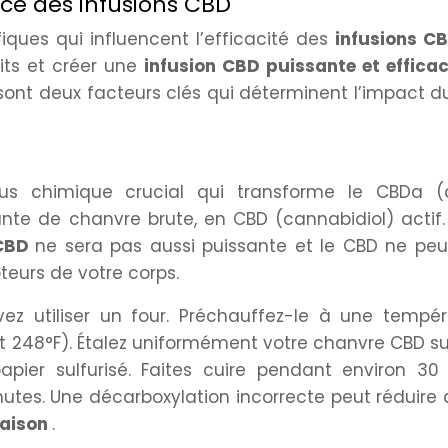
nce des infusions CBD
ques qui influencent l’efficacité des
infusions C
aits et créer une
infusion CBD puissante et effica
é sont deux facteurs clés qui déterminent l’impact 
sus chimique crucial qui transforme le CBDa (
ante de chanvre brute, en CBD (cannabidiol) actif
 CBD
ne sera pas aussi puissante et le CBD ne peu
teurs de votre corps.
ez utiliser un four. Préchauffez-le à une tempér
et 248°F). Étalez uniformément votre chanvre CBD s
pier sulfurisé. Faites cuire pendant environ 30
nutes. Une décarboxylation incorrecte peut réduire
maison
.